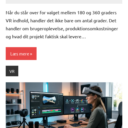
lucas
No
Comments
Når du står over for valget mellem 180 og 360 graders
VR indhold, handler det ikke bare om antal grader. Det
handler om brugeroplevelse, produktionsomkostninger
og hvad dit projekt faktisk skal levere…
Læs mere
VR