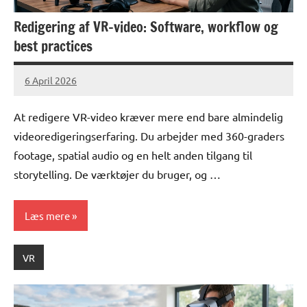
Redigering af VR-video: Software, workflow og
best practices
6 April 2026
lucas
No
Comments
At redigere VR-video kræver mere end bare almindelig
videoredigeringserfaring. Du arbejder med 360-graders
footage, spatial audio og en helt anden tilgang til
storytelling. De værktøjer du bruger, og …
Læs mere
VR