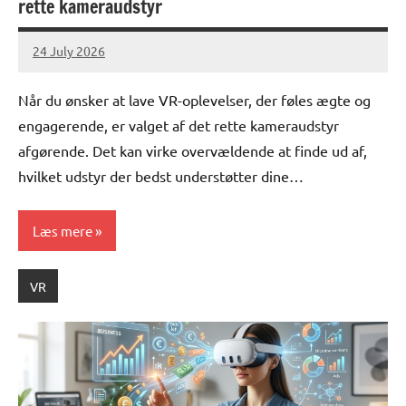
rette kameraudstyr
24 July 2026
lucas
No
Comments
Når du ønsker at lave VR-oplevelser, der føles ægte og
engagerende, er valget af det rette kameraudstyr
afgørende. Det kan virke overvældende at finde ud af,
hvilket udstyr der bedst understøtter dine…
Læs mere
VR