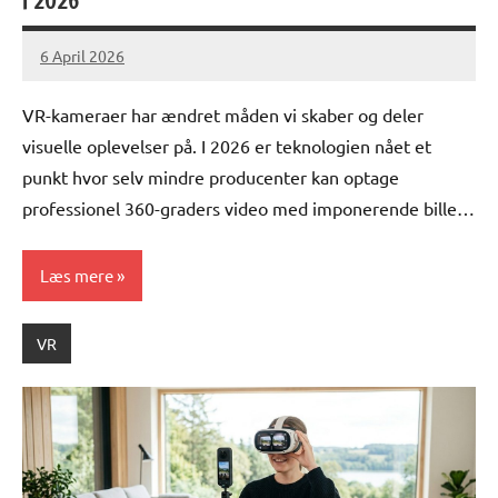
i 2026
6 April 2026
lucas
No
Comments
VR-kameraer har ændret måden vi skaber og deler
visuelle oplevelser på. I 2026 er teknologien nået et
punkt hvor selv mindre producenter kan optage
professionel 360-graders video med imponerende bille…
Læs mere
VR