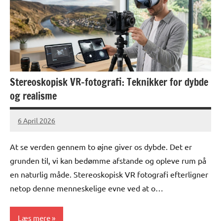
Stereoskopisk VR-fotografi: Teknikker for dybde
og realisme
6 April 2026
lucas
No
Comments
At se verden gennem to øjne giver os dybde. Det er
grunden til, vi kan bedømme afstande og opleve rum på
en naturlig måde. Stereoskopisk VR fotografi efterligner
netop denne menneskelige evne ved at o…
Læs mere