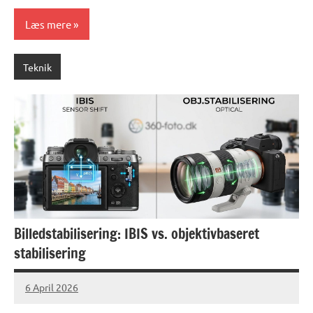
Læs mere
Teknik
Billedstabilisering: IBIS vs. objektivbaseret
stabilisering
6 April 2026
lucas
No
Comments