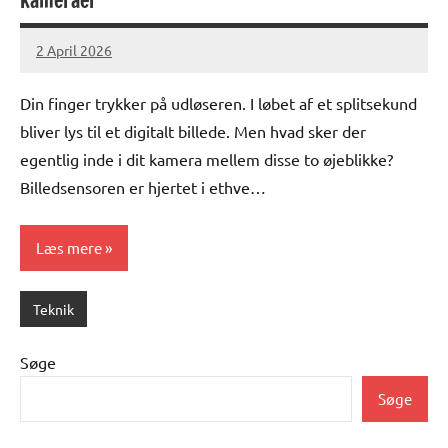
kameraer
2 April 2026
lucas
No
Comments
Din finger trykker på udløseren. I løbet af et splitsekund
bliver lys til et digitalt billede. Men hvad sker der
egentlig inde i dit kamera mellem disse to øjeblikke?
Billedsensoren er hjertet i ethve…
Læs mere
Teknik
Søge
Søge