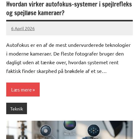
Hvordan virker autofokus-systemer i spejlrefleks
og spejlløse kameraer?
6 April 2026
lucas
No
Comments
Autofokus er en af de mest undervurderede teknologier
i moderne kameraer. De fleste fotografer bruger den
dagligt uden at tænke over, hvordan systemet rent
faktisk finder skarphed på brøkdele af et se…
Læs mere
Teknik