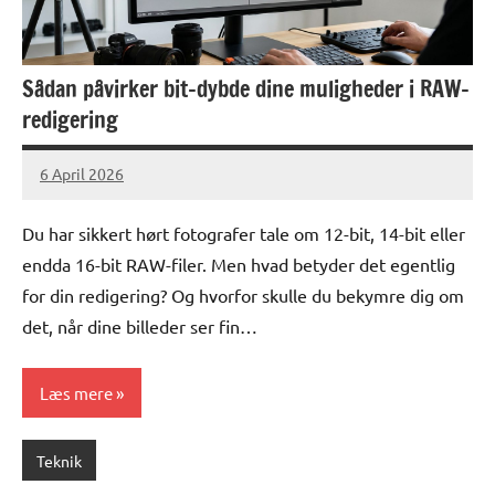
Sådan påvirker bit-dybde dine muligheder i RAW-
redigering
6 April 2026
lucas
No
Comments
Du har sikkert hørt fotografer tale om 12-bit, 14-bit eller
endda 16-bit RAW-filer. Men hvad betyder det egentlig
for din redigering? Og hvorfor skulle du bekymre dig om
det, når dine billeder ser fin…
Læs mere
Teknik