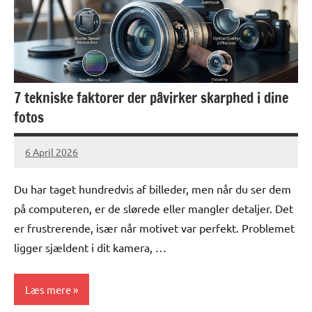
7 tekniske faktorer der påvirker skarphed i dine
fotos
6 April 2026
lucas
No
Comments
Du har taget hundredvis af billeder, men når du ser dem
på computeren, er de slørede eller mangler detaljer. Det
er frustrerende, især når motivet var perfekt. Problemet
ligger sjældent i dit kamera, …
Læs mere