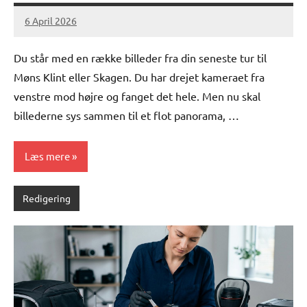
6 April 2026
lucas
No
Comments
Du står med en række billeder fra din seneste tur til
Møns Klint eller Skagen. Du har drejet kameraet fra
venstre mod højre og fanget det hele. Men nu skal
billederne sys sammen til et flot panorama, …
Læs mere
Redigering