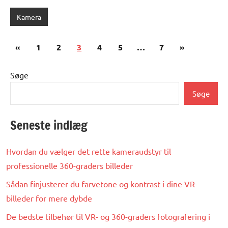
Kamera
Posts
Previous
Next
«
1
2
3
4
5
…
7
»
pagination
Posts
Posts
Søge
Søge
Seneste indlæg
Hvordan du vælger det rette kameraudstyr til
professionelle 360-graders billeder
Sådan finjusterer du farvetone og kontrast i dine VR-
billeder for mere dybde
De bedste tilbehør til VR- og 360-graders fotografering i