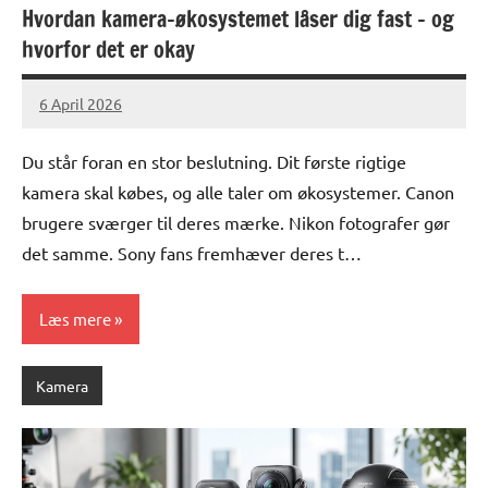
Hvordan kamera-økosystemet låser dig fast – og
hvorfor det er okay
6 April 2026
lucas
No
Comments
Du står foran en stor beslutning. Dit første rigtige
kamera skal købes, og alle taler om økosystemer. Canon
brugere sværger til deres mærke. Nikon fotografer gør
det samme. Sony fans fremhæver deres t…
Læs mere
Kamera