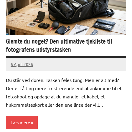
Glemte du noget? Den ultimative tjekliste til
fotografens udstyrstasken
6 April 2026
lucas
No
Comments
Du står ved døren. Tasken føles tung. Men er alt med?
Der er få ting mere frustrerende end at ankomme til et
fotoshoot og opdage at du mangler et kabel, et
hukommelseskort eller den ene linse der vill…
Læs mere