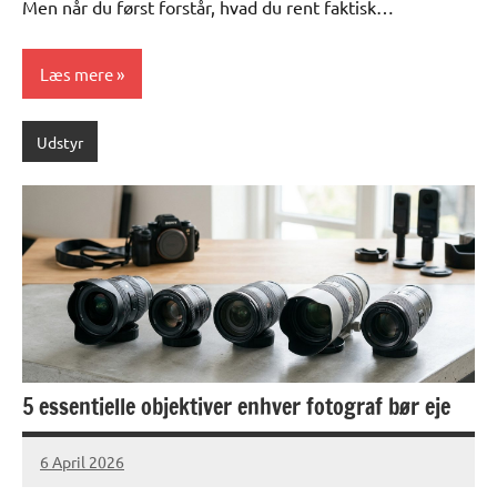
Men når du først forstår, hvad du rent faktisk…
Læs mere
Udstyr
5 essentielle objektiver enhver fotograf bør eje
6 April 2026
lucas
No