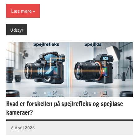
Læs mere
Udstyr
Hvad er forskellen på spejlrefleks og spejlløse
kameraer?
6 April 2026
lucas
No
Comments