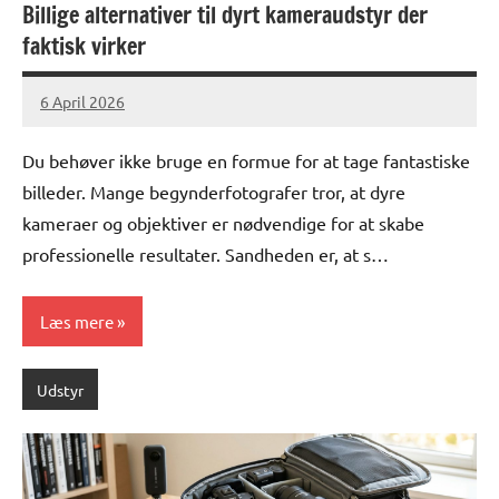
Billige alternativer til dyrt kameraudstyr der
faktisk virker
6 April 2026
lucas
No
Comments
Du behøver ikke bruge en formue for at tage fantastiske
billeder. Mange begynderfotografer tror, at dyre
kameraer og objektiver er nødvendige for at skabe
professionelle resultater. Sandheden er, at s…
Læs mere
Udstyr