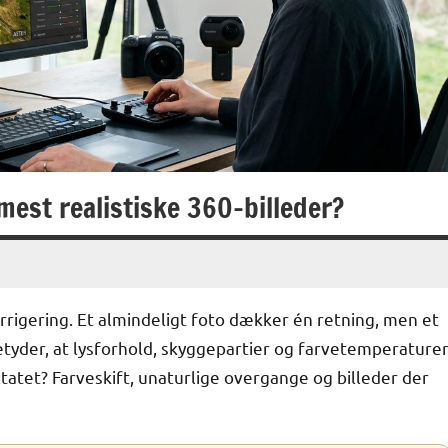
mest realistiske 360-billeder?
korrigering. Et almindeligt foto dækker én retning, men et
tyder, at lysforhold, skyggepartier og farvetemperature
atet? Farveskift, unaturlige overgange og billeder der