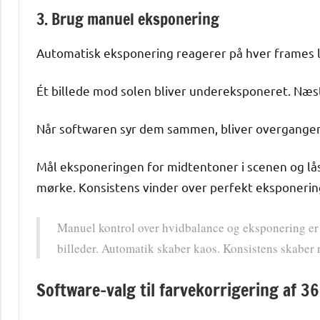
3. Brug manuel eksponering
Automatisk eksponering reagerer på hver frames l
Ét billede mod solen bliver undereksponeret. Næ
Når softwaren syr dem sammen, bliver overgangen
Mål eksponeringen for midtentoner i scenen og lås 
mørke. Konsistens vinder over perfekt eksponering
Manuel kontrol over hvidbalance og eksponering er
billeder. Automatik skaber kaos. Konsistens skaber 
Software-valg til farvekorrigering af 36