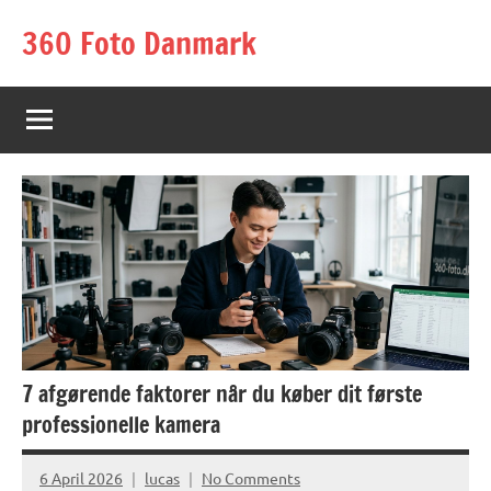
Skip
360 Foto Danmark
to
content
7 afgørende faktorer når du køber dit første
professionelle kamera
6 April 2026
lucas
No Comments