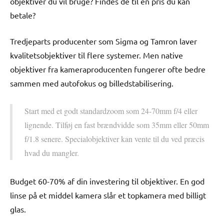
objektiver du vil bruge? Findes de til en pris du kan
betale?
Tredjeparts producenter som Sigma og Tamron laver
kvalitetsobjektiver til flere systemer. Men native
objektiver fra kameraproducenten fungerer ofte bedre
sammen med autofokus og billedstabilisering.
Start med et godt standardzoom som 24-70mm f/4 eller
lignende. Tilføj en fast brændvidde som 35mm eller 50mm
f/1.8 senere. Specialobjektiver kan vente til du ved præcis
hvad du mangler.
Budget 60-70% af din investering til objektiver. En god
linse på et middel kamera slår et topkamera med billigt
glas.